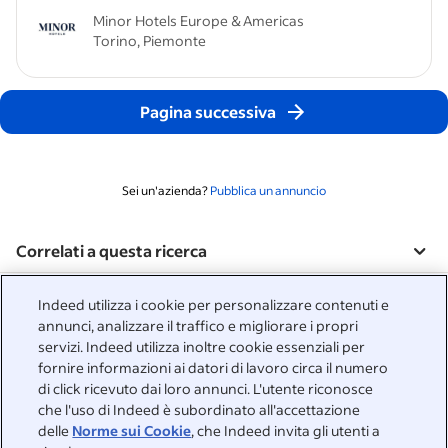
Minor Hotels Europe & Americas
Torino, Piemonte
Pagina successiva
Sei un'azienda?
Pubblica un annuncio
Correlati a questa ricerca
&nbsp;
Accedi
Indeed utilizza i cookie per personalizzare contenuti e
annunci, analizzare il traffico e migliorare i propri
&nbsp;
servizi. Indeed utilizza inoltre cookie essenziali per
Utenti in cerca di lavoro
fornire informazioni ai datori di lavoro circa il numero
di click ricevuto dai loro annunci. L'utente riconosce
&nbsp;
Supporto
Aziende
che l'uso di Indeed è subordinato all'accettazione
delle
Norme sui Cookie
, che Indeed invita gli utenti a
Recensioni aziendali