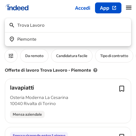
Accedi
App
Inizio del contenuto principale
Trova Lavoro
Piemonte
Da remoto
Candidatura facile
Tipo di contratto
Offerte di lavoro Trova Lavoro - Piemonte
lavapiatti
Osteria Moderna La Cesarina
10040 Rivalta di Torino
Mensa aziendale
Spesso risponde entro 1 giorno