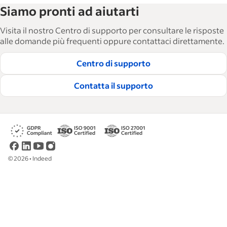
Siamo pronti ad aiutarti
pensata per aiutare le aziende a crescere e a
gestire la propria forza lavoro. Grazie a oltre
Visita il nostro Centro di supporto per consultare le risposte
15.000 articoli in 6 lingue, offriamo consigli
alle domande più frequenti oppure contattaci direttamente.
strategici, procedure e best practice per aiutare le
Centro di supporto
aziende ad assumere e fidelizzare i dipendenti
migliori.
Contatta il supporto
Leggi le nostre linee guida redazionali
©
2026
•
Indeed