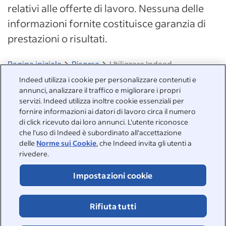
relativi alle offerte di lavoro. Nessuna delle
informazioni fornite costituisce garanzia di
prestazioni o risultati.
Pagina iniziale
Risorse
Utilizzare Indeed
Indeed utilizza i cookie per personalizzare contenuti e
annunci, analizzare il traffico e migliorare i propri
Siamo pronti ad aiutarti
servizi. Indeed utilizza inoltre cookie essenziali per
fornire informazioni ai datori di lavoro circa il numero
Visita il nostro Centro di supporto per consultare le risposte
di click ricevuto dai loro annunci. L'utente riconosce
alle domande più frequenti oppure contattaci direttamente.
che l'uso di Indeed è subordinato all'accettazione
delle
Norme sui Cookie
, che Indeed invita gli utenti a
Centro di supporto
rivedere.
Contatta il supporto
Impostazioni cookie
Rifiuta tutti