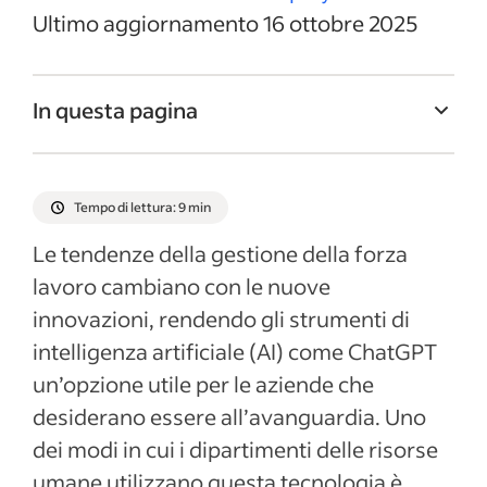
Ultimo aggiornamento 16 ottobre 2025
In questa pagina
Determinare il potenziale dei dipendenti
con un piano di carriera creato con
Tempo di lettura: 9 min
ChatGPT
Le tendenze della gestione della forza
Creare un piano di sviluppo professionale
lavoro cambiano con le nuove
con l’aiuto dell’AI
innovazioni, rendendo gli strumenti di
Migliorare le competenze dei dipendenti
intelligenza artificiale (AI) come ChatGPT
con ChatGPT
un’opzione utile per le aziende che
Promuovere la creazione di una rete di
desiderano essere all’avanguardia. Uno
dipendenti
dei modi in cui i dipartimenti delle risorse
Plasmare la crescita professionale dei
umane utilizzano questa tecnologia è