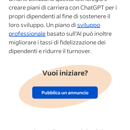
dipendenti con un piano di carriera creato
creare piani di carriera con ChatGPT per i
con ChatGPT
propri dipendenti al fine di sostenere il
Articoli recenti
loro sviluppo. Un piano di
sviluppo
professionale
basato sull’AI può inoltre
Mostra altro
migliorare i tassi di fidelizzazione dei
dipendenti e ridurre il turnover.
Vuoi iniziare?
Pubblica un annuncio