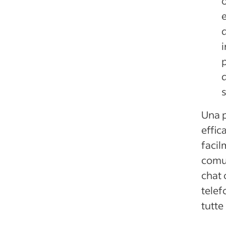
o
e
d
i
p
Una p
effic
facil
comun
chat 
telef
tutte