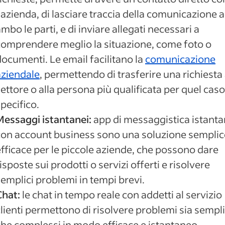
’azienda, di lasciare traccia della comunicazione 
mbo le parti, e di inviare allegati necessari a
comprendere meglio la situazione, come foto o
documenti. Le email facilitano la
comunicazione
aziendale
, permettendo di trasferire una richiesta 
ettore o alla persona più qualificata per quel caso
pecifico.
Messaggi istantanei:
app di messaggistica istant
con account business sono una soluzione semplic
efficace per le piccole aziende, che possono dare
isposte sui prodotti o servizi offerti e risolvere
emplici problemi in tempi brevi.
Chat:
le chat in tempo reale con addetti al servizio
lienti permettono di risolvere problemi sia sempli
che complessi in modo efficace e istantaneo.