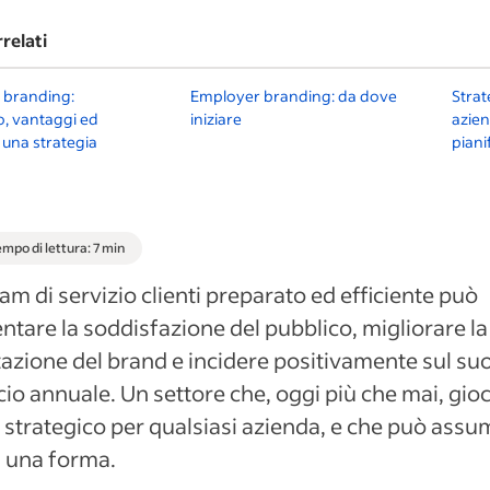
rrelati
 branding:
Employer branding: da dove
Strat
to, vantaggi ed
iniziare
azien
 una strategia
piani
mpo di lettura: 7 min
am di servizio clienti preparato ed efficiente può
tare la soddisfazione del pubblico, migliorare la
azione del brand e incidere positivamente sul su
cio annuale. Un settore che, oggi più che mai, gio
 strategico per qualsiasi azienda, e che può ass
i una forma.