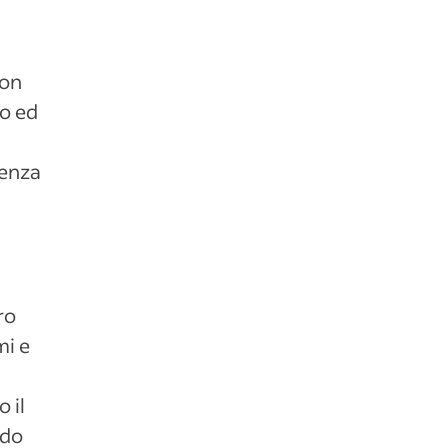
non
to ed
renza
ro
mi e
 il
ndo