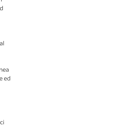
ad
al
anea
e ed
ci