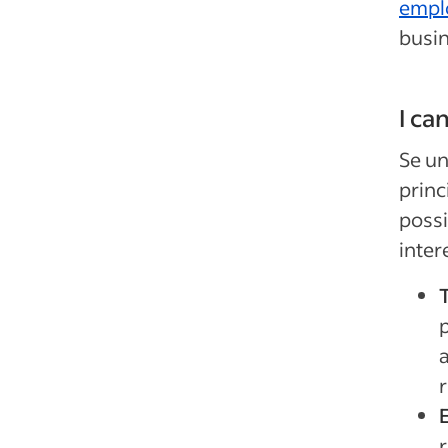
empl
busin
I ca
Se un
princ
possi
inter
r
r