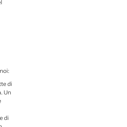
l
noi:
te di
a. Un
e
e di
n