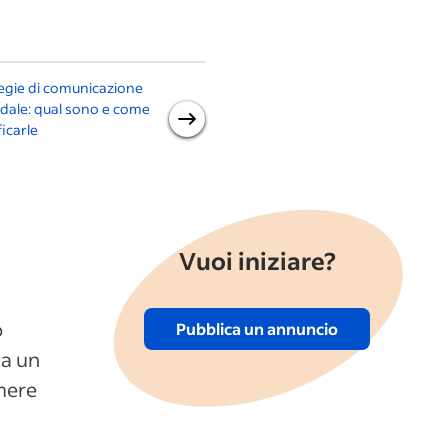
egie di comunicazione
Come creare un'esperienza
dale: qual sono e come
positiva per i candidati con
ficarle
Indeed
Vuoi iniziare?
o
Pubblica un annuncio
ca un
umere