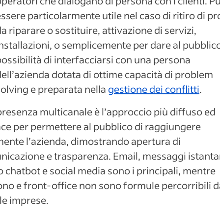
peratori che dialogano di persona con i clienti. P
ssere particolarmente utile nel caso di ritiro di pr
a riparare o sostituire, attivazione di servizi,
nstallazioni, o semplicemente per dare al pubblico
ossibilità di interfacciarsi con una persona
dell’azienda dotata di ottime capacità di problem
solving e preparata nella
gestione dei conflitti
.
resenza multicanale è l’approccio più diffuso ed
ace per permettere al pubblico di raggiungere
mente l’azienda, dimostrando apertura di
icazione e trasparenza. Email, messaggi istanta
o chatbot e social media sono i principali, mentre
ono e front-office non sono formule percorribili d
 le imprese.