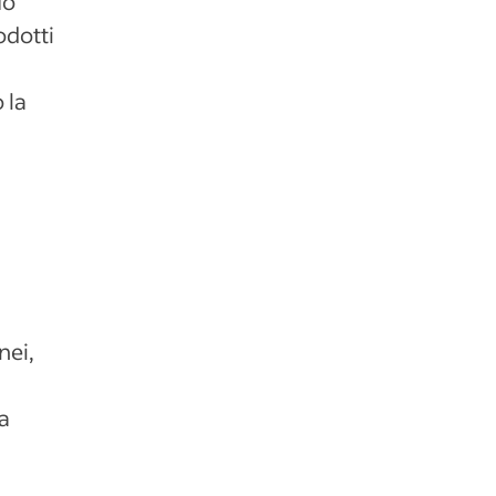
uò
odotti
 la
nei,
a