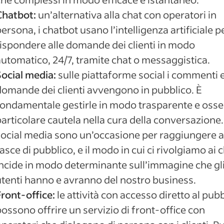
Chatbot:
un’alternativa alla chat con operatori in
ersona, i chatbot usano l’intelligenza artificiale p
rispondere alle domande dei clienti in modo
automatico, 24/7, tramite chat o messaggistica.
Social media:
sulle piattaforme social i commenti e
domande dei clienti avvengono in pubblico. È
fondamentale gestirle in modo trasparente e oss
articolare cautela nella cura della conversazione. 
social media sono un’occasione per raggiungere 
asce di pubblico, e il modo in cui ci rivolgiamo ai c
incide in modo determinante sull’immagine che gl
utenti hanno e avranno del nostro business.
Front-office:
le attività con accesso diretto al pub
ossono offrire un servizio di front-office con