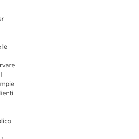
er
 le
ervare
I
ampie
lienti
i
blico