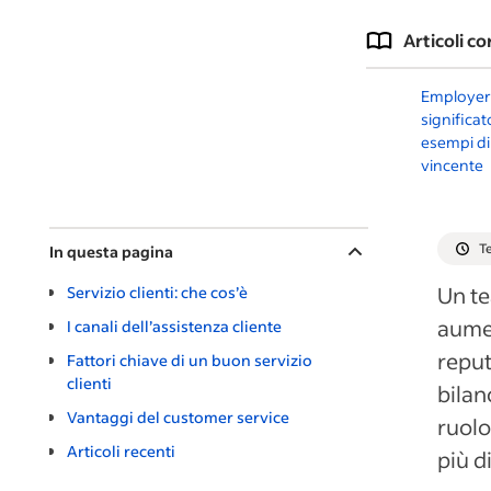
Articoli co
Employer
significa
esempi di
vincente
Te
In questa pagina
Un te
Servizio clienti: che cos’è
aumen
I canali dell’assistenza cliente
reput
Fattori chiave di un buon servizio
clienti
bilan
Vantaggi del customer service
ruolo
Articoli recenti
più d