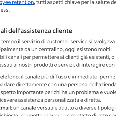
oyee retention
, tutti aspetti chiave per la salute de
ess.
nali dell’assistenza cliente
 tempo il servizio di customer service si svolgeva
ipalmente da un centralino, oggi esistono molti
bili canali per permettere ai clienti già esistenti, o
essati ai nostri prodotti o servizi, di interagire con 
Telefono:
il canale più diffuso e immediato, permet
parlare direttamente con una persona dell’aziend
aspetto importante per chi ha un problema e vuol
icevere assistenza personalizzata e diretta.
Email:
un canale versatile adatto a diverse tipologi
ichieste, permette di avere un contatto diretto co