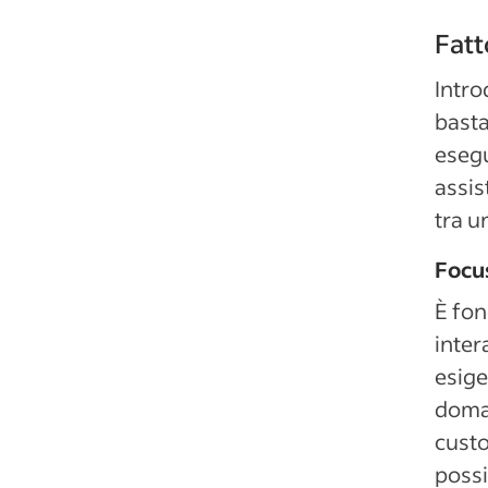
Fatt
Intro
basta
esegu
assis
tra u
Focus
È fon
inter
esige
doma
custo
possi