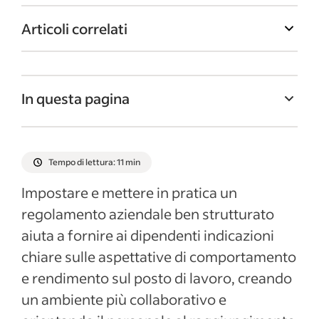
Articoli correlati
In questa pagina
Cos’è il regolamento aziendale e perché è
importante
Tempo di lettura: 11 min
Elementi chiave del regolamento aziendale
Impostare e mettere in pratica un
Otto esempi di regole aziendali da cui
regolamento aziendale ben strutturato
prendere ispirazione
aiuta a fornire ai dipendenti indicazioni
Il codice disciplinare: come gestire le
chiare sulle aspettative di comportamento
violazioni
e rendimento sul posto di lavoro, creando
Formazione e informazione per i
un ambiente più collaborativo e
dipendenti