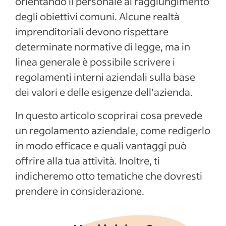
orientando il personale al raggiungimento
Monitoraggio e valutazione del
degli obiettivi comuni. Alcune realtà
regolamento aziendale
imprenditoriali devono rispettare
Articoli recenti
determinate normative di legge, ma in
linea generale è possibile scrivere i
Mostra altro
regolamenti interni aziendali sulla base
dei valori e delle esigenze dell’azienda.
In questo articolo scoprirai cosa prevede
un regolamento aziendale, come redigerlo
in modo efficace e quali vantaggi può
offrire alla tua attività. Inoltre, ti
indicheremo otto tematiche che dovresti
prendere in considerazione.