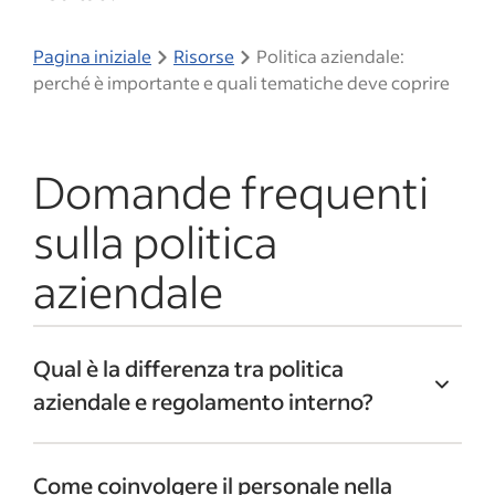
Pagina iniziale
Risorse
Politica aziendale:
perché è importante e quali tematiche deve coprire
Domande frequenti
sulla politica
aziendale
Qual è la differenza tra politica
aziendale e regolamento interno?
La politica aziendale stabilisce principi e
Come coinvolgere il personale nella
linee guida generali che guidano il